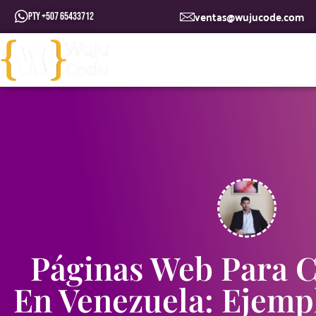
ventas@wujucode.com
PTY +507 65433712
Páginas Web Para 
En Venezuela: Ejempl