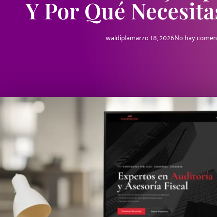
Y Por Qué Necesit
waldipla
marzo 18, 2026
No hay comen