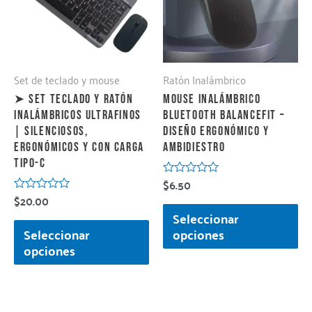
Set de teclado y mouse
Ratón Inalámbrico
➤ Set Teclado y Ratón
Mouse Inalámbrico
Inalámbricos Ultrafinos
Bluetooth BalanceFit –
| Silenciosos,
Diseño Ergonómico y
Ergonómicos y con Carga
Ambidiestro
Tipo-C
$
6.50
Valorado
con
$
20.00
Valorado
0
con
Seleccionar
de
0
5
Seleccionar
opciones
de
5
opciones